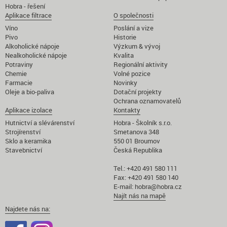
Hobra - řešení
Aplikace filtrace
O společnosti
Víno
Poslání a vize
Pivo
Historie
Alkoholické nápoje
Výzkum & vývoj
Nealkoholické nápoje
Kvalita
Potraviny
Regionální aktivity
Chemie
Volné pozice
Farmacie
Novinky
Oleje a bio-paliva
Dotační projekty
Ochrana oznamovatelů
Aplikace izolace
Kontakty
Hutnictví a slévárenství
Hobra - Školník s.r.o.
Strojírenství
Smetanova 348
Sklo a keramika
550 01 Broumov
Stavebnictví
Česká Republika
Tel.: +420 491 580 111
Fax: +420 491 580 140
E-mail:
hobra@hobra.cz
Najít nás na mapě
Najdete nás na: