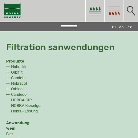
ru
en
cz
Filtration sanwendungen
Produkte
Hobrafilt
Orbifilt
Candefilt
Hobracol
Orbicol
Candecol
HOBRA-CIP
HOBRA Kieselgur
Hobra - Lösung
Anwendung
Wein
Bier