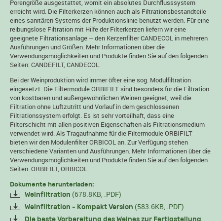
Porengröße ausgestattet, womit ein absolutes Durchflusssystem
erreicht wird. Die Filterkerzen können auch als Filtrationsbestandteile
eines sanitären Systems der Produktionslinie benutzt werden. Für eine
reibungslose Filtration mit Hilfe der Filterkerzen liefern wir eine
geeignete Filtrationsanlage – den Kerzenfilter CANDECOL in mehreren
Ausführungen und Größen. Mehr Informationen über die
Verwendungsmöglichkeiten und Produkte finden Sie auf den folgenden
Seiten:
CANDEFILT
,
CANDECOL
.
Bei der Weinproduktion wird immer öfter eine sog. Modulfiltration
eingesetzt. Die Filtermodule ORBIFILT sind besonders für die Filtration
von kostbaren und außergewöhnlichen Weinen geeignet, weil die
Filtration ohne Luftzutritt und Vorlauf in dem geschlossenen
Filtrationssystem erfolgt. Es ist sehr vorteilhaft, dass eine
Filterschicht mit allen positiven Eigenschaften als Filtrationsmedium
verwendet wird. Als Tragaufnahme für die Filtermodule ORBIFILT
bieten wir den Modulenfilter ORBICOL an. Zur Verfügung stehen
verschiedene Varianten und Ausführungen. Mehr Informationen über die
Verwendungsmöglichkeiten und Produkte finden Sie auf den folgenden
Seiten:
ORBIFILT
,
ORBICOL
.
Dokumente herunterladen:
(678.8KB, .PDF)
Weinfiltration
(583.6KB, .PDF)
Weinfiltration - Kompakt Version
Die beste Vorbereitung des Weines zur Fertigstellung