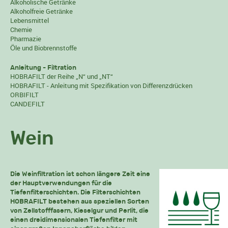
Alkoholische Getränke
Alkoholfreie Getränke
Lebensmittel
Chemie
Pharmazie
Öle und Biobrennstoffe
Anleitung - Filtration
HOBRAFILT der Reihe „N“ und „NT“
HOBRAFILT - Anleitung mit Spezifikation von Differenzdrücken
ORBIFILT
CANDEFILT
Wein
Die Weinfiltration ist schon längere Zeit eine
der Hauptverwendungen für die
Tiefenfilterschichten. Die Filterschichten
HOBRAFILT bestehen aus speziellen Sorten
von Zellstofffasern, Kieselgur und Perlit, die
einen dreidimensionalen Tiefenfilter mit