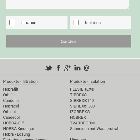
filtration
Isolation
Produkte - filtration
Produkte - Isolation
Hobrafilt
FLESIBREX®
Orbifilt
TIBREX®
Candefilt
SIBREX®140
Hobracol
SIBREX® 300
Orbicol
IZOBREX®
Candecol
HOBREX
HOBRA-CIP
TVAROFORM
HOBRA Kieselgur
Schneiden mit Wasserstrahl
Hobra - Lösung
Filtration sanwendungen
Über uns