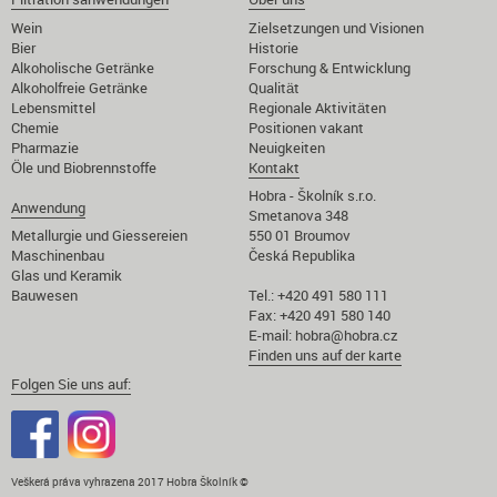
Wein
Zielsetzungen und Visionen
Bier
Historie
Alkoholische Getränke
Forschung & Entwicklung
Alkoholfreie Getränke
Qualität
Lebensmittel
Regionale Aktivitäten
Chemie
Positionen vakant
Pharmazie
Neuigkeiten
Öle und Biobrennstoffe
Kontakt
Hobra - Školník s.r.o.
Anwendung
Smetanova 348
Metallurgie und Giessereien
550 01 Broumov
Maschinenbau
Česká Republika
Glas und Keramik
Bauwesen
Tel.: +420 491 580 111
Fax: +420 491 580 140
E-mail:
hobra@hobra.cz
Finden uns auf der karte
Folgen Sie uns auf:
Veškerá práva vyhrazena 2017 Hobra Školník ©