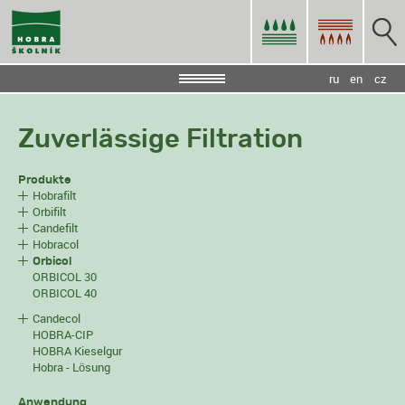
ru
en
cz
Zuverlässige Filtration
Produkte
Hobrafilt
Orbifilt
Candefilt
Hobracol
Orbicol
ORBICOL 30
ORBICOL 40
Candecol
HOBRA-CIP
HOBRA Kieselgur
Hobra - Lösung
Anwendung