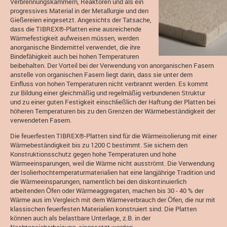
Verbrennungskammern, Reaktoren und als ein
progressives Material in der Metallurgie und den
Gießereien eingesetzt. Angesichts der Tatsache,
dass die TIBREX®-Platten eine ausreichende
Wärmefestigkeit aufweisen müssen, werden
anorganische Bindemittel verwendet, die ihre
Bindefähigkeit auch bei hohen Temperaturen
beibehalten. Der Vorteil bei der Verwendung von anorganischen Fasern
anstelle von organischen Fasern liegt darin, dass sie unter dem
Einfluss von hohen Temperaturen nicht verbrannt werden. Es kommt
zur Bildung einer gleichmäßig und regelmäßig verbundenen Struktur
und zu einer guten Festigkeit einschließlich der Haftung der Platten bei
höheren Temperaturen bis zu den Grenzen der Wärmebeständigkeit der
verwendeten Fasern.
Die feuerfesten TIBREX®-Platten sind für die Wärmeisolierung mit einer
Wärmebeständigkeit bis zu 1200 C bestimmt. Sie sichern den
Konstruktionsschutz gegen hohe Temperaturen und hohe
Wärmeeinsparungen, weil die Wärme nicht ausströmt. Die Verwendung
der Isolierhochtemperaturmaterialien hat eine langjährige Tradition und
die Wärmeeinsparungen, namentlich bei den diskontinuierlich
arbeitenden Öfen oder Wärmeaggregaten, machen bis 30 - 40 % der
Wärme aus im Vergleich mit dem Wärmeverbrauch der Öfen, die nur mit
klassischen feuerfesten Materialien konstruiert sind. Die Platten
können auch als belastbare Unterlage, z.B. in der
Nachtspeicherheizung, eingesetzt werden.