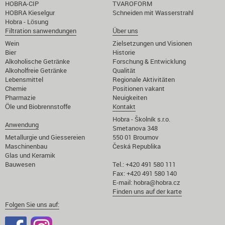
HOBRA-CIP
TVAROFORM
HOBRA Kieselgur
Schneiden mit Wasserstrahl
Hobra - Lösung
Filtration sanwendungen
Über uns
Wein
Zielsetzungen und Visionen
Bier
Historie
Alkoholische Getränke
Forschung & Entwicklung
Alkoholfreie Getränke
Qualität
Lebensmittel
Regionale Aktivitäten
Chemie
Positionen vakant
Pharmazie
Neuigkeiten
Öle und Biobrennstoffe
Kontakt
Hobra - Školník s.r.o.
Anwendung
Smetanova 348
Metallurgie und Giessereien
550 01 Broumov
Maschinenbau
Česká Republika
Glas und Keramik
Bauwesen
Tel.: +420 491 580 111
Fax: +420 491 580 140
E-mail:
hobra@hobra.cz
Finden uns auf der karte
Folgen Sie uns auf: