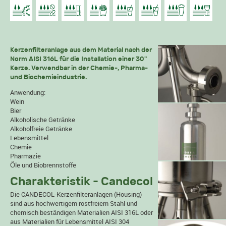
Kerzenfilteranlage aus dem Material nach der
Norm AISI 316L für die Installation einer 30"
Kerze. Verwendbar in der Chemie-, Pharma-
und Biochemieindustrie.
Anwendung:
Wein
Bier
Alkoholische Getränke
Alkoholfreie Getränke
Lebensmittel
Chemie
Pharmazie
Öle und Biobrennstoffe
Charakteristik - Candecol
Die CANDECOL-Kerzenfilteranlagen (Housing)
sind aus hochwertigem rostfreiem Stahl und
chemisch beständigen Materialien AISI 316L oder
aus Materialien für Lebensmittel AISI 304