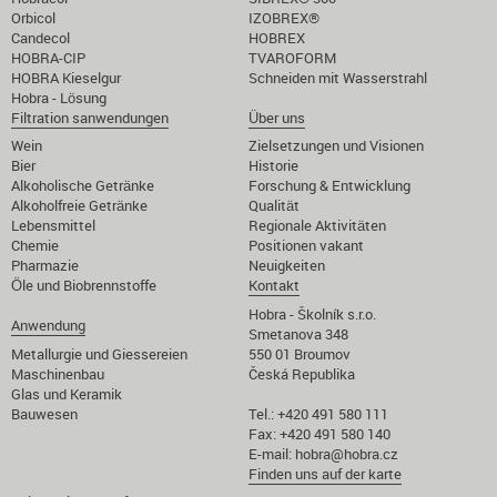
Orbicol
IZOBREX®
Candecol
HOBREX
HOBRA-CIP
TVAROFORM
HOBRA Kieselgur
Schneiden mit Wasserstrahl
Hobra - Lösung
Filtration sanwendungen
Über uns
Wein
Zielsetzungen und Visionen
Bier
Historie
Alkoholische Getränke
Forschung & Entwicklung
Alkoholfreie Getränke
Qualität
Lebensmittel
Regionale Aktivitäten
Chemie
Positionen vakant
Pharmazie
Neuigkeiten
Öle und Biobrennstoffe
Kontakt
Hobra - Školník s.r.o.
Anwendung
Smetanova 348
Metallurgie und Giessereien
550 01 Broumov
Maschinenbau
Česká Republika
Glas und Keramik
Bauwesen
Tel.: +420 491 580 111
Fax: +420 491 580 140
E-mail:
hobra@hobra.cz
Finden uns auf der karte