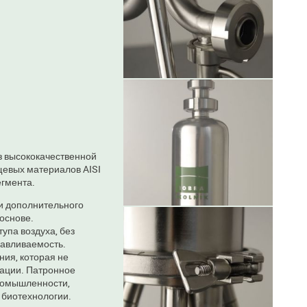
з высококачественной
щевых материалов AISI
егмента.
и дополнительного
 основе.
упа воздуха, без
навливаемость.
ия, которая не
зации. Патронное
ромышленности,
 биотехнологии.