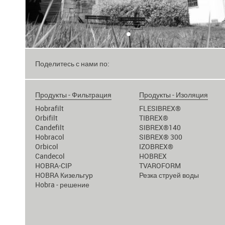
•
Поделитесь с нами по:
Продукты - Фильтрация
Продукты - Изоляция
Hobrafilt
FLESIBREX®
Orbifilt
TIBREX®
Candefilt
SIBREX®140
Hobracol
SIBREX® 300
Orbicol
IZOBREX®
Candecol
HOBREX
HOBRA-CIP
TVAROFORM
HOBRA Кизельгур
Резка струей воды
Hobra - решение