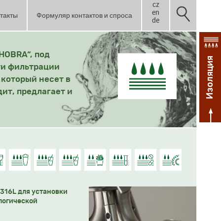
cz
en
такты
Формуляр контактов и спроса
de
HOBRA“, под
Изоляция
ти фильтрации
 который несет в
дит, предлагает и
316L для установки
логической