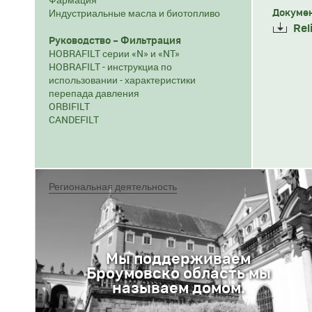
Индустриальные масла и биотопливо
Докумен
Rel
Руководство – Фильтрация
HOBRAFILT серии «N» и «NT»
HOBRAFILT - инструкциа по
использовании - характеристики
перепада давления
ORBIFILT
CANDEFILT
Региональная деятельность
Мы поддерживаем
Броумовско область мы
называем домом.