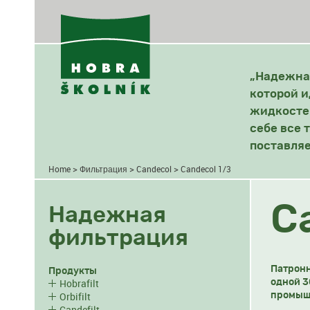
„Надежная
которой и
жидкостей
себе все 
поставляе
>
>
>
Home
Фильтрация
Candecol
Candecol 1/3
C
Надежная
фильтрация
Патронн
Продукты
Hobrafilt
одной 3
Orbifilt
промыш
Candefilt