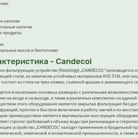
ние:
е напитки
гольные напитки
 продукты
ия
иальные масла и биотопливо
ктеристика - Candecol
ое фильтрующее устройство (housingy) „CANDECOL“ производятся и
ющей стали, из химически устойчивых материалов AISI 316L или пи
 состоят из стоек на трех ножках, съемной крышки и зажимающего с
дятся в нескольких основных размерах с различными возможностям
я на входе и на выходе, а также в различных комплектах на единой
еством этого оборудования является закрытая фильтрация без дост
фракций, простое и быстрое включение в работу свечей и их восста
им преимуществом является вертикальная конструкция оборудован
ляет строгих требований к объему воды при регенерации и стерили
ющее устройство „CANDECOL“ находит применение в бродильной п
втической, химической и косметической промышленности, а также в