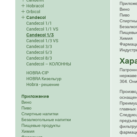
Приложе
Hobracol
Вино
Orbicol
Пиво
Candecol
Спиртны
Candecol 1/1
Безалко
Candecol 1/1 VS
Пищевые
Candecol 1/3
Химия
Candecol 1/3 VS
Фармац
Candecol 3/3
Индустр
Candecol 5/3
Candecol 8/3
Хара
Candecol – КОЛОННЫ
Патронн
HOBRA-CIP
нержаве
HOBRA Кизельгур
304. Они
Hobra - решение
Произво
Приложение
оснащени
Вино
Преимущ
Пиво
главных 
Спиртные напитки
Следующ
Безалкогольные напитки
предъяв
Пищевые продукты
фильтру
Химия
фармаце
Фармация