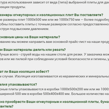
тура использования зависит от вида (типа) выбранной плиты для д
секции
продукты
.
азмеры огнеупорных и изоляционных плит Вы поставляете?
е размеры плит 1000x500 мм или же 1000x750 мм – более подробн
обны поставить плиты с точным размером согласно предоставленн
 струи под высоким давлением.
сновные цены на Ваши материалы?
ованию мы можем направить вам основной прайс-лист на наши проду
и Ваши материалы делить или резать?
учше всего - струей воды на нашем столе для резки. У заказчика мо
ов или же пилкой при соблюдении условий безопасности и гигиены,
.
т ли Ваша изоляция асбест?
м случае. Изоляция изготавливаются из керамических и минеральны
елия упаковываются?
рные плиты упаковываются в коробки 1000x500x200 мм или же 1000x
 шириной 500 мм в коробке 500x400x400 мм. Большое количество на
но приобрести Ваши огнеупорные и изоляционной плиты, бумаг
витель?