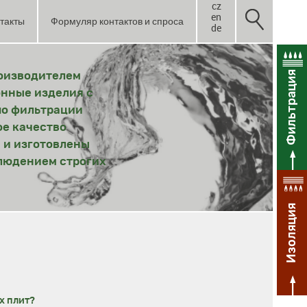
cz
en
такты
Формуляр контактов и спроса
de
Фильтрация
роизводителем
онные изделия с
по фильтрации
ое качество
 и изготовлены
блюдением строгих
Изоляция
х плит?