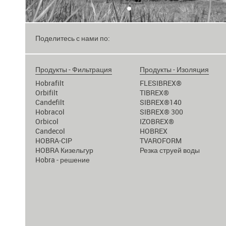
•
Поделитесь с нами по:
Продукты - Фильтрация
Продукты - Изоляция
Hobrafilt
FLESIBREX®
Orbifilt
TIBREX®
Candefilt
SIBREX®140
Hobracol
SIBREX® 300
Orbicol
IZOBREX®
Candecol
HOBREX
HOBRA-CIP
TVAROFORM
HOBRA Кизельгур
Резка струей воды
Hobra - решение