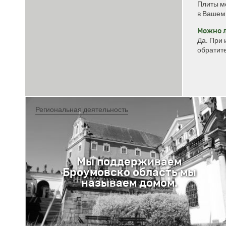
Плиты мо
в Вашем
Можно л
Да. При 
обратит
Региональная деятельность
Мы поддерживаем
Броумовско область мы
называем домом.