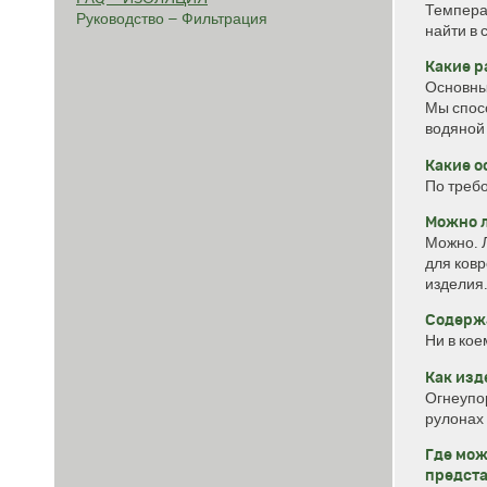
Темпера
Руководство – Фильтрация
найти в 
Какие р
Основны
Мы спос
водяной
Какие о
По треб
Можно л
Можно. Л
для ковр
изделия
Содержа
Ни в кое
Как изд
Огнеупо
рулонах
Где мож
предста