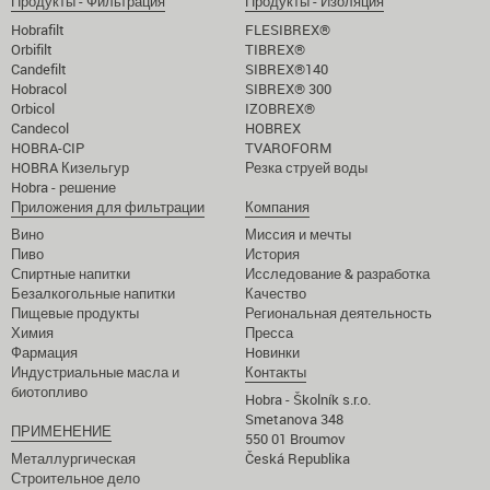
Продукты - Фильтрация
Продукты - Изоляция
Hobrafilt
FLESIBREX®
Orbifilt
TIBREX®
Candefilt
SIBREX®140
Hobracol
SIBREX® 300
Orbicol
IZOBREX®
Candecol
HOBREX
HOBRA-CIP
TVAROFORM
HOBRA Кизельгур
Резка струей воды
Hobra - решение
Приложения для фильтрации
Компания
Вино
Миссия и мечты
Пиво
История
Спиртные напитки
Исследование & разработка
Безалкогольные напитки
Качество
Пищевые продукты
Региональная деятельность
Химия
Пресса
Фармация
Hoвинки
Индустриальные масла и
Кoнтакты
биотопливо
Hobra - Školník s.r.o.
Smetanova 348
ПРИМЕНЕНИЕ
550 01 Broumov
Металлургическая
Česká Republika
Строительное дело