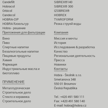
Candefilt
SIBREX®140
Hobracol
SIBREX® 300
Orbicol
IZOBREX®
Candecol
HOBREX
HOBRA-CIP
TVAROFORM
HOBRA Кизельгур
Резка струей воды
Hobra - решение
Приложения для фильтрации
Компания
Вино
Миссия и мечты
Пиво
История
Спиртные напитки
Исследование & разработка
Безалкогольные напитки
Качество
Пищевые продукты
Региональная деятельность
Химия
Пресса
Фармация
Hoвинки
Индустриальные масла и
Кoнтакты
биотопливо
Hobra - Školník s.r.o.
Smetanova 348
ПРИМЕНЕНИЕ
550 01 Broumov
Металлургическая
Česká Republika
Строительное дело
Стекло и керамика
Tel.: +420 491 580 111
Строительное дело
Fax: +420 491 580 140
E-mail:
hobra@hobra.cz