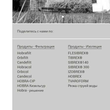
•
Поделитесь с нами по:
Продукты - Фильтрация
Продукты - Изоляция
Hobrafilt
FLESIBREX®
Orbifilt
TIBREX®
Candefilt
SIBREX®140
Hobracol
SIBREX® 300
Orbicol
IZOBREX®
Candecol
HOBREX
HOBRA-CIP
TVAROFORM
HOBRA Кизельгур
Резка струей воды
Hobra - решение