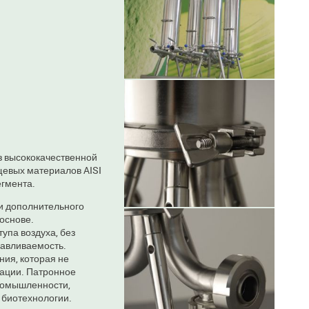
з высококачественной
щевых материалов AISI
егмента.
и дополнительного
 основе.
упа воздуха, без
навливаемость.
ия, которая не
зации. Патронное
ромышленности,
 биотехнологии.