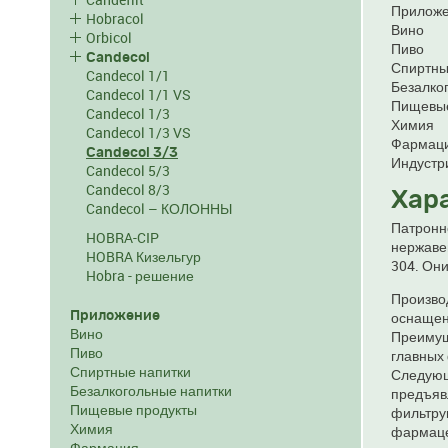
Приложе
Hobracol
Вино
Orbicol
Пиво
Candecol
Спиртны
Candecol 1/1
Безалко
Candecol 1/1 VS
Пищевые
Candecol 1/3
Химия
Candecol 1/3 VS
Фармац
Candecol 3/3
Индустр
Candecol 5/3
Candecol 8/3
Хара
Candecol – КОЛОННЫ
Патронн
HOBRA-CIP
нержаве
HOBRA Кизельгур
304. Они
Hobra - решение
Произво
Приложение
оснащени
Вино
Преимущ
Пиво
главных 
Спиртные напитки
Следующ
Безалкогольные напитки
предъяв
Пищевые продукты
фильтру
Химия
фармаце
Фармация