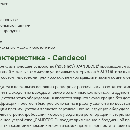
ние:
е напитки
гольные напитки
 продукты
ия
иальные масла и биотопливо
ктеристика - Candecol
ое фильтрующее устройство (housingy) „CANDECOL“ производятся и
ющей стали, из химически устойчивых материалов AISI 316L или пи
 состоят из стоек на трех ножках, съемной крышки и зажимающего с
дятся в нескольких основных размерах с различными возможностям
я на входе и на выходе, а также в различных комплектах на единой
еством этого оборудования является закрытая фильтрация без дост
фракций, простое и быстрое включение в работу свечей и их восста
им преимуществом является вертикальная конструкция оборудован
ляет строгих требований к объему воды при регенерации и стерили
ющее устройство „CANDECOL“ находит применение в бродильной п
втической, химической и косметической промышленности, а также в