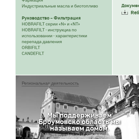
Индустриальные масла и биотопливо
Докумен
Rel
Руководство – Фильтрация
HOBRAFILT серии «N» и «NT»
HOBRAFILT - инструкциа по
использовании - характеристики
перепада давления
ORBIFILT
CANDEFILT
Региональная деятельность
Мы поддерживаем
Броумовско область мы
называем домом.