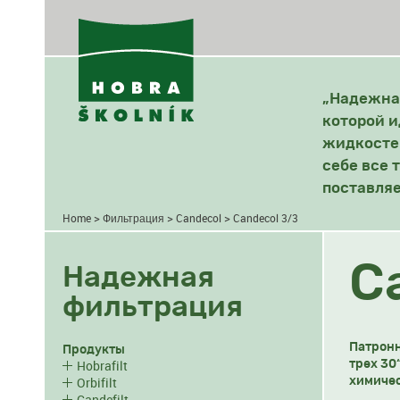
„Надежная
которой и
жидкостей
себе все 
поставляе
>
>
>
Home
Фильтрация
Candecol
Candecol 3/3
C
Надежная
фильтрация
Патронн
Продукты
Hobrafilt
трех 30
Orbifilt
химичес
Candefilt