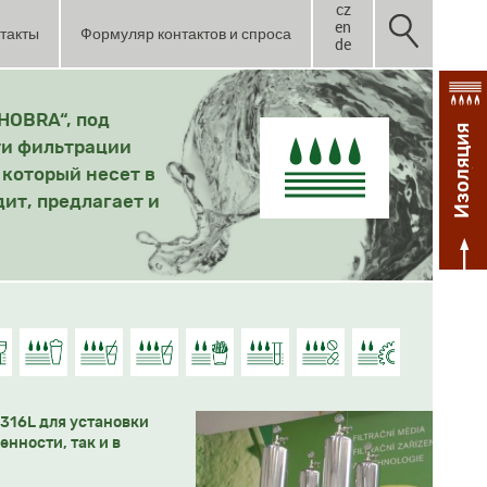
cz
en
такты
Формуляр контактов и спроса
de
HOBRA“, под
Изоляция
ти фильтрации
 который несет в
дит, предлагает и
316L для установки
нности, так и в