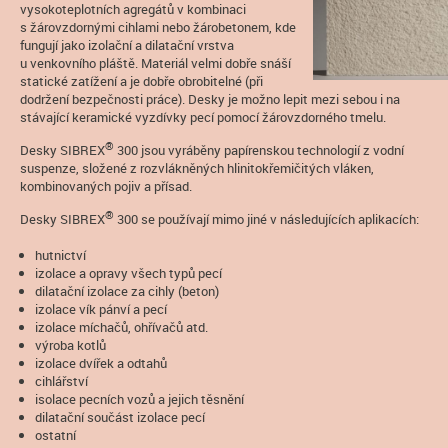
vysokoteplotních agregátů v kombinaci
s žárovzdornými cihlami nebo žárobetonem, kde
fungují jako izolační a dilatační vrstva
u venkovního pláště. Materiál velmi dobře snáší
statické zatížení a je dobře obrobitelné (při
dodržení bezpečnosti práce). Desky je možno lepit mezi sebou i na
stávající keramické vyzdívky pecí pomocí žárovzdorného tmelu.
®
Desky SIBREX
300 jsou vyráběny papírenskou technologií z vodní
suspenze, složené z rozvlákněných hlinitokřemičitých vláken,
kombinovaných pojiv a přísad.
®
Desky SIBREX
300 se používají mimo jiné v následujících aplikacích:
hutnictví
izolace a opravy všech typů pecí
dilatační izolace za cihly (beton)
izolace vík pánví a pecí
izolace míchačů, ohřívačů atd.
výroba kotlů
izolace dvířek a odtahů
cihlářství
isolace pecních vozů a jejich těsnění
dilatační součást izolace pecí
ostatní