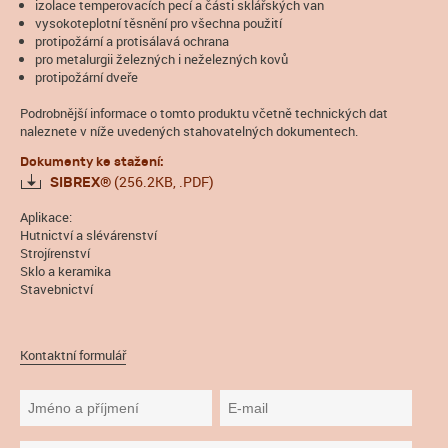
izolace temperovacích pecí a části sklářských van
vysokoteplotní těsnění pro všechna použití
protipožární a protisálavá ochrana
pro metalurgii železných i neželezných kovů
protipožární dveře
Podrobnější informace o tomto produktu včetně technických dat
naleznete v níže uvedených stahovatelných dokumentech.
Dokumenty ke stažení:
(256.2KB, .PDF)
SIBREX®
Aplikace:
Hutnictví a slévárenství
Strojírenství
Sklo a keramika
Stavebnictví
Kontaktní formulář