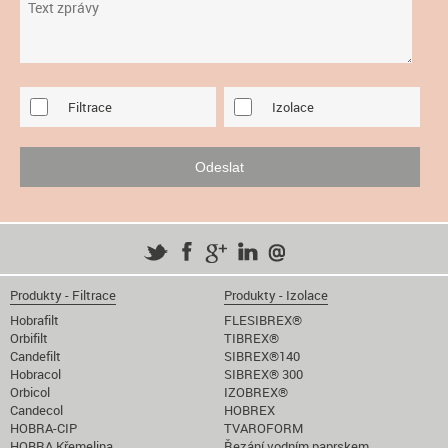
Filtrace
Izolace
Produkty - Filtrace
Produkty - Izolace
Hobrafilt
FLESIBREX®
Orbifilt
TIBREX®
Candefilt
SIBREX®140
Hobracol
SIBREX® 300
Orbicol
IZOBREX®
Candecol
HOBREX
HOBRA-CIP
TVAROFORM
HOBRA Křemelina
Řezání vodním paprskem