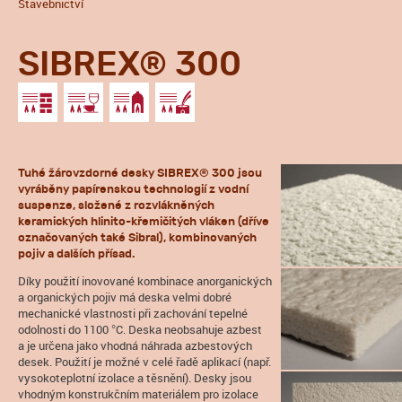
Stavebnictví
SIBREX® 300
Tuhé žárovzdorné desky SIBREX® 300 jsou
vyráběny papírenskou technologií z vodní
suspenze, složené z rozvlákněných
keramických hlinito-křemičitých vláken (dříve
označovaných také Sibral), kombinovaných
pojiv a dalších přísad.
Díky použití inovované kombinace anorganických
a organických pojiv má deska velmi dobré
mechanické vlastnosti při zachování tepelné
odolnosti do 1100 °C. Deska neobsahuje azbest
a je určena jako vhodná náhrada azbestových
desek. Použití je možné v celé řadě aplikací (např.
vysokoteplotní izolace a těsnění). Desky jsou
vhodným konstrukčním materiálem pro izolace