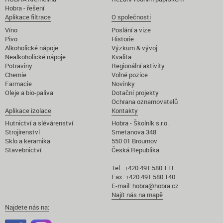
Hobra - řešení
Aplikace filtrace
O společnosti
Víno
Poslání a vize
Pivo
Historie
Alkoholické nápoje
Výzkum & vývoj
Nealkoholické nápoje
Kvalita
Potraviny
Regionální aktivity
Chemie
Volné pozice
Farmacie
Novinky
Oleje a bio-paliva
Dotační projekty
Ochrana oznamovatelů
Aplikace izolace
Kontakty
Hutnictví a slévárenství
Hobra - Školník s.r.o.
Strojírenství
Smetanova 348
Sklo a keramika
550 01 Broumov
Stavebnictví
Česká Republika
Tel.: +420 491 580 111
Fax: +420 491 580 140
E-mail:
hobra@hobra.cz
Najít nás na mapě
Najdete nás na: