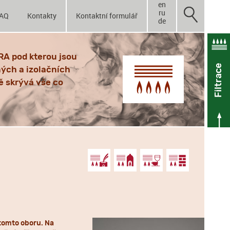
en
ru
AQ
Kontakty
Kontaktní formulář
de
RA pod kterou jsou
Filtrace
ných a izolačních
ě skrývá vše co
tomto oboru. Na