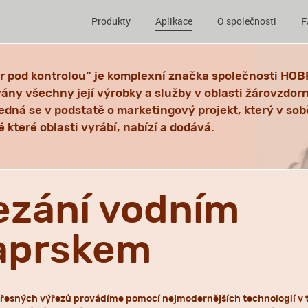
Produkty
Aplikace
O společnosti
F
ár pod kontrolou“ je komplexní značka společnosti HOB
vány všechny její výrobky a služby v oblasti žárovzdor
Jedná se v podstatě o marketingový projekt, který v sob
 které oblasti vyrábí, nabízí a dodává.
ezání vodním
aprskem
přesných výřezů provádíme pomocí nejmodernějších technologií v 