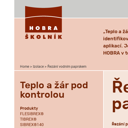
„Teplo a ž
identifiko
aplikací. 
HOBRA v té
>
>
Home
Izolace
Řezání vodním paprskem
Ř
Teplo a žár pod
kontrolou
p
Produkty
FLESIBREX®
TIBREX®
SIBREX®140
Řezání 