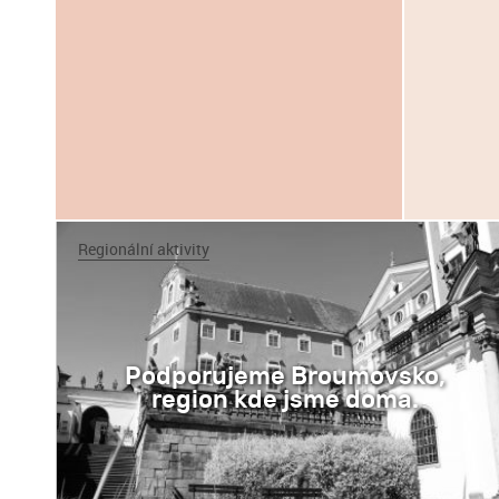
Regionální aktivity
Podporujeme Broumovsko,
region kde jsme doma.