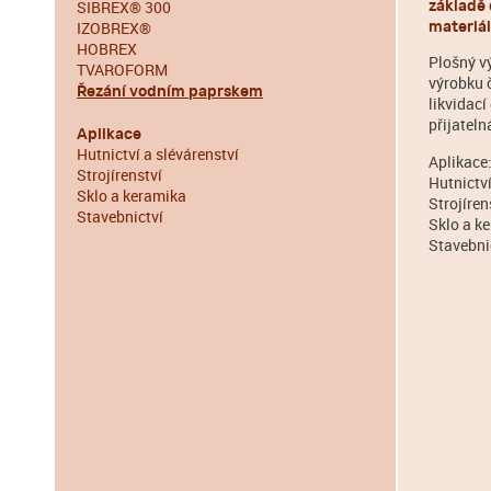
SIBREX® 300
základě 
IZOBREX®
materiá
HOBREX
Plošný v
TVAROFORM
výrobku 
Řezání vodním paprskem
likvidac
přijatel
Aplikace
Hutnictví a slévárenství
Aplikace
Strojírenství
Hutnictví
Sklo a keramika
Strojíren
Stavebnictví
Sklo a k
Stavebni