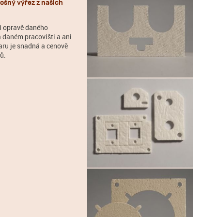
ošný výřez z našich
či opravě daného
 daném pracovišti a ani
aru je snadná a cenově
ů.