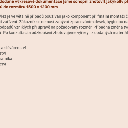
dodané výkresové dokumentace jsme schopni zhotovit jakýkoliv pl
lů do rozměru 1500 x 1200 mm.
ýřez je ve většině případů používán jako komponent při finální montáži 
či zařízení. Zákazník se nemusí zabývat zpracováním desek, hygienou na
í odpadů vzniklých při úpravě na požadovaný rozměr. Případná změna tv
ná. Po konzultaci a odzkoušení zhotovujeme výřezy i z dodaných materiál
:
 a slévárenství
ství
eramika
ctví