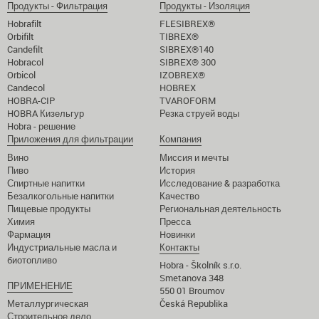
Продукты - Фильтрация
Продукты - Изоляция
Hobrafilt
FLESIBREX®
Orbifilt
TIBREX®
Candefilt
SIBREX®140
Hobracol
SIBREX® 300
Orbicol
IZOBREX®
Candecol
HOBREX
HOBRA-CIP
TVAROFORM
HOBRA Кизельгур
Резка струей воды
Hobra - решение
Приложения для фильтрации
Компания
Вино
Миссия и мечты
Пиво
История
Спиртные напитки
Исследование & разработка
Безалкогольные напитки
Качество
Пищевые продукты
Региональная деятельность
Химия
Пресса
Фармация
Hoвинки
Индустриальные масла и
Кoнтакты
биотопливо
Hobra - Školník s.r.o.
Smetanova 348
ПРИМЕНЕНИЕ
550 01 Broumov
Металлургическая
Česká Republika
Строительное дело